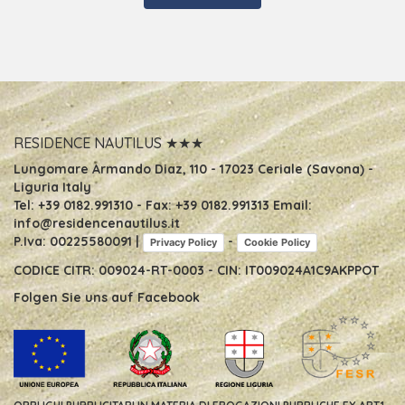
Ihnen gelieferten Daten werden dazu verwendet Ihnen
eine Antwort in Hinsicht auf das von Ihnen ausgefüllte
Formular zu geben. *Ihre Daten werden von qualifiziertem
Personal nach dem Gesetz und mit den passenden
Instrumenten vertraulich behandelt um Sicherheit und
Diskretion zu garantieren. *Die Bestätigung der Daten ist
obligatorisch für die Durchführung, wie oben angegeben,
und das Fehlen derselben führt zu einem Abbruch der
Weiterführung des Vorganges. *Der Verantwortliche der
RESIDENCE NAUTILUS ★★★
Verarbeitung ist Motel Nautilus di Merlo Pietro & c snc
Lungomare Diaz 110 17023 Ceriale (SV) * Zu jeder Zeit
Lungomare Armando Diaz, 110
-
17023 Ceriale (Savona) -
können Sie Ihre Rechte gegenüber dem Verantwortlichen
Liguria Italy
der Behandlung Ihrer Daten geltend machen, nach dem
Tel:
+39 0182.991310
- Fax:
+39 0182.991313
Email:
Artikel 7 des Legislativdekrets 196/2003, das wir zu Ihrer
info@residencenautilus.it
Erleichterung vollständig wiedergeben.
P.Iva: 00225580091 |
-
Privacy Policy
Cookie Policy
CODICE CITR: 009024-RT-0003 - CIN: IT009024A1C9AKPPOT
Folgen Sie uns auf
Facebook