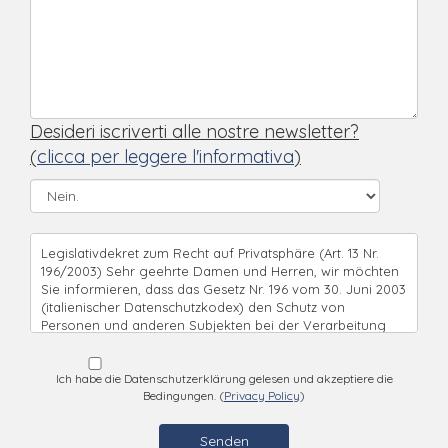
Desideri iscriverti alle nostre newsletter?
(
clicca per leggere l'informativa
)
Legislativdekret zum Recht auf Privatsphäre (Art. 13 Nr.
196/2003) Sehr geehrte Damen und Herren, wir möchten
Sie informieren, dass das Gesetz Nr. 196 vom 30. Juni 2003
(italienischer Datenschutzkodex) den Schutz von
Personen und anderen Subjekten bei der Verarbeitung
der persönlichen Daten vorsieht. Im Sinne des Gesetzes
werden Ihre Daten von uns korrekt und vertraulich, alle
Ihre Rechte respektierend, behandelt. Nach dem Artikel 13
Ich habe die Datenschutzerklärung gelesen und akzeptiere die
Bedingungen. (
Privacy Policy
)
des Legislativdekrets Nr. 196/2003 informieren wir Sie:
*Ihre Daten werden an den Empfänger von dem Sie die
Informationen einholen wollen weitergeleitet. *Die von