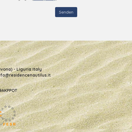
nüber dem Verantwortlichen der Behandlung Ihrer Daten geltend machen,
g wiedergeben.
vona) - Liguria Italy
nfo@residencenautilus.it
C9AKPPOT