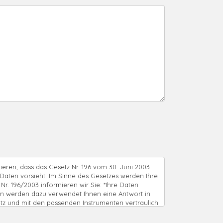
ieren, dass das Gesetz Nr. 196 vom 30. Juni 2003
Daten vorsieht. Im Sinne des Gesetzes werden Ihre
Nr. 196/2003 informieren wir Sie: *Ihre Daten
en werden dazu verwendet Ihnen eine Antwort in
tz und mit den passenden Instrumenten vertraulich
ng, wie oben angegeben, und das Fehlen derselben
lo Pietro & c snc Lungomare Diaz 110 17023 Ceriale