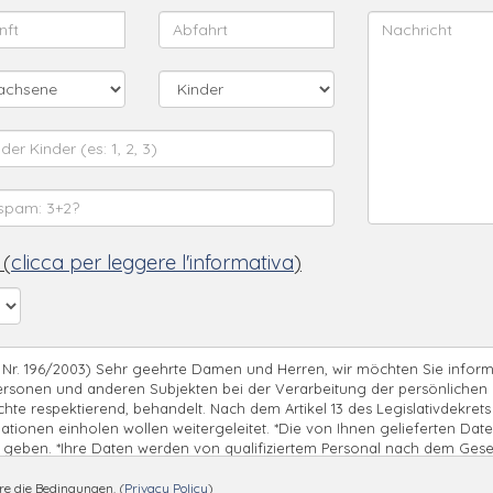
 (
clicca per leggere l'informativa
)
13 Nr. 196/2003) Sehr geehrte Damen und Herren, wir möchten Sie inform
Personen und anderen Subjekten bei der Verarbeitung der persönlichen 
chte respektierend, behandelt. Nach dem Artikel 13 des Legislativdekrets 
ionen einholen wollen weitergeleitet. *Die von Ihnen gelieferten Dat
u geben. *Ihre Daten werden von qualifiziertem Personal nach dem Gese
eren. *Die Bestätigung der Daten ist obligatorisch für die Durchführu
anges. *Der Verantwortliche der Verarbeitung ist Motel Nautilus di Mer
re die Bedingungen. (
Privacy Policy
)