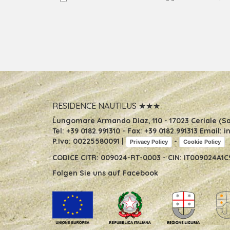
(SV) * Zu jeder Zeit können Sie Ihre Rechte gege
196/2003, das wir zu Ihrer Erleichterung vollständi
RESIDENCE NAUTILUS ★★★
Lungomare Armando Diaz, 110
-
17023 Ceriale (Sa
Tel:
+39 0182.991310
- Fax:
+39 0182.991313
Email:
i
P.Iva: 00225580091 |
-
Privacy Policy
Cookie Policy
CODICE CITR: 009024-RT-0003 - CIN: IT009024A1
Folgen Sie uns auf
Facebook