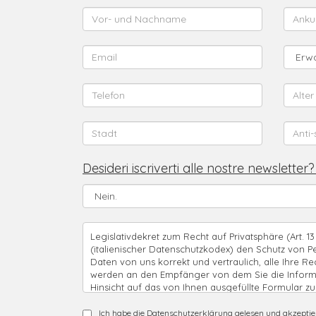
Desideri iscriverti alle nostre newsletter?
Legislativdekret zum Recht auf Privatsphäre (Art. 
(italienischer Datenschutzkodex) den Schutz von 
Daten von uns korrekt und vertraulich, alle Ihre Re
werden an den Empfänger von dem Sie die Informat
Hinsicht auf das von Ihnen ausgefüllte Formular z
behandelt um Sicherheit und Diskretion zu garanti
führt zu einem Abbruch der Weiterführung des Vorg
Ich habe die Datenschutzerklärung gelesen und akzeptie