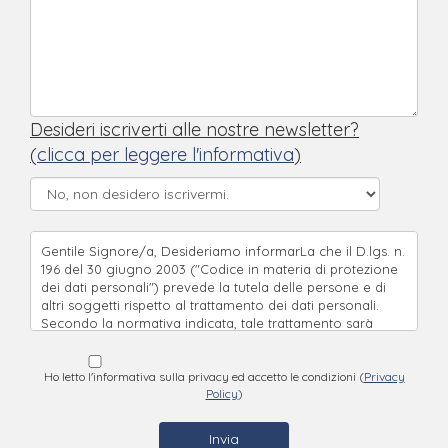
Desideri iscriverti alle nostre newsletter?
(
clicca per leggere l'informativa
)
Gentile Signore/a, Desideriamo informarLa che il D.lgs. n.
196 del 30 giugno 2003 ("Codice in materia di protezione
dei dati personali") prevede la tutela delle persone e di
altri soggetti rispetto al trattamento dei dati personali.
Secondo la normativa indicata, tale trattamento sarà
improntato ai principi di correttezza, liceità e trasparenza
e di tutela della Sua riservatezza e dei Suoi diritti. Ai sensi
dell'articolo 13 del D.lgs. n.196/2003, pertanto, Le forniamo
Ho letto l'informativa sulla privacy ed accetto le condizioni (
Privacy
Policy
)
le seguenti informazioni: * I suoi dati saranno comunicati
alla unità ricettiva alla quale sta chiedendo informazioni. *
I dati da Lei forniti verranno trattati per comunicarle