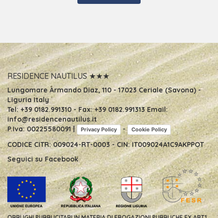
risposte in base al modulo che sta compilando. * I dati
vengono trattati dal personale addetto nel rispetto della
normativa e con il supporto di strumenti idonei a
garantire la loro sicurezza e riservatezza. * Il conferimento
dei dati è obbligatorio per il conseguimento del fine
sopra citato e l'eventuale rifiuto di fornire tali dati
comporta la mancata prosecuzione del rapporto. * Il
titolare del trattamento è Motel Nautilus di Merlo Pietro &
c snc Lungomare Diaz 110 17023 Ceriale (Sv) Gli utenti
RESIDENCE NAUTILUS ★★★
possono esercitare i diritti di cui all’articolo 7 del D. Lgs. n.
196/03 (accesso, integrazione, correzione, opposizione,
Lungomare Armando Diaz, 110
-
17023 Ceriale (Savona) -
cancellazione definitiva dai nostri archivi) scrivendo a
Liguria Italy
Residence Nautilus Lungomare A. Diaz 110 17023 Ceriale
Tel:
+39 0182.991310
- Fax:
+39 0182.991313
Email:
(Sv)
info@residencenautilus.it
P.Iva: 00225580091 |
-
Privacy Policy
Cookie Policy
CODICE CITR: 009024-RT-0003 - CIN: IT009024A1C9AKPPOT
Seguici su
Facebook
OBBLIGHI PUBBLICITARI IN MATERIA DI EROGAZIONI PUBBLICHE EX ART.1