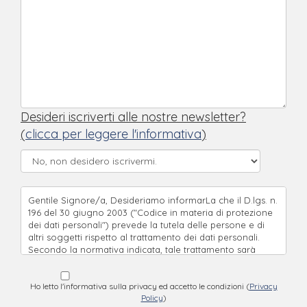
Desideri iscriverti alle nostre newsletter?
(
clicca per leggere l'informativa
)
Gentile Signore/a, Desideriamo informarLa che il D.lgs. n.
196 del 30 giugno 2003 ("Codice in materia di protezione
dei dati personali") prevede la tutela delle persone e di
altri soggetti rispetto al trattamento dei dati personali.
Secondo la normativa indicata, tale trattamento sarà
improntato ai principi di correttezza, liceità e trasparenza
e di tutela della Sua riservatezza e dei Suoi diritti. Ai sensi
dell'articolo 13 del D.lgs. n.196/2003, pertanto, Le forniamo
Ho letto l'informativa sulla privacy ed accetto le condizioni (
Privacy
Policy
)
le seguenti informazioni: * I suoi dati saranno comunicati