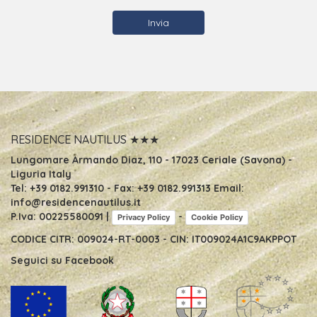
alla unità ricettiva alla quale sta chiedendo informazioni. *
I dati da Lei forniti verranno trattati per comunicarle
risposte in base al modulo che sta compilando. * I dati
vengono trattati dal personale addetto nel rispetto della
normativa e con il supporto di strumenti idonei a
garantire la loro sicurezza e riservatezza. * Il conferimento
dei dati è obbligatorio per il conseguimento del fine
sopra citato e l'eventuale rifiuto di fornire tali dati
comporta la mancata prosecuzione del rapporto. * Il
titolare del trattamento è Motel Nautilus di Merlo Pietro &
c snc Lungomare Diaz 110 17023 Ceriale (Sv) Gli utenti
RESIDENCE NAUTILUS ★★★
possono esercitare i diritti di cui all’articolo 7 del D. Lgs. n.
196/03 (accesso, integrazione, correzione, opposizione,
Lungomare Armando Diaz, 110
-
17023 Ceriale (Savona) -
cancellazione definitiva dai nostri archivi) scrivendo a
Liguria Italy
Residence Nautilus Lungomare A. Diaz 110 17023 Ceriale
Tel:
+39 0182.991310
- Fax:
+39 0182.991313
Email:
(Sv)
info@residencenautilus.it
P.Iva: 00225580091 |
-
Privacy Policy
Cookie Policy
CODICE CITR: 009024-RT-0003 - CIN: IT009024A1C9AKPPOT
Seguici su
Facebook